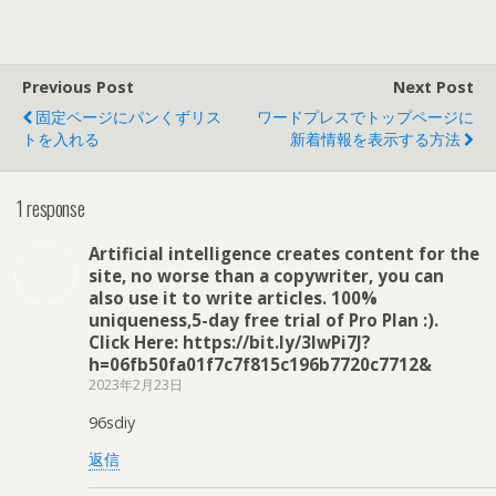
Previous Post
Next Post
固定ページにパンくずリス
ワードプレスでトップページに
トを入れる
新着情報を表示する方法
1 response
Artificial intelligence creates content for the
site, no worse than a copywriter, you can
also use it to write articles. 100%
uniqueness,5-day free trial of Pro Plan :).
Click Here: https://bit.ly/3lwPi7J?
h=06fb50fa01f7c7f815c196b7720c7712&
2023年2月23日
96sdiy
返信