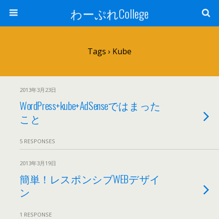
わーぷれCollege
Tags › Kube
2013年3月23日
WordPress+kube+AdSenseではまった
こと
5 RESPONSES
2013年3月19日
簡単！レスポンシブWEBデザイ
ン
1 RESPONSE