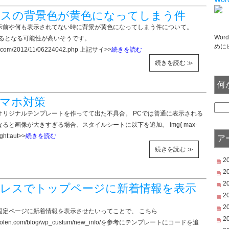
スの背景色が黄色になってしまう件
示前や何も表示されてない時に背景が黄色になってしまう件について。
Wo
てるとなる可能性が高いそうです。
めに
og.com/2012/11/06224042.php 上記サイ>>
続きを読む
続きを読む ≫
何
マホ対策
オリジナルテンプレートを作ってて出た不具合。 PCでは普通に表示される
ると画像が大きすぎる場合、スタイルシートに以下を追加。 img{ max-
ght:aut>>
続きを読む
ア
続きを読む ≫
2
2
2
レスでトップページに新着情報を表示
2
2
固定ページに新着情報を表示させたいってことで、 こちら
2
devolen.com/blog/wp_custum/new_info/を参考にテンプレートにコードを追