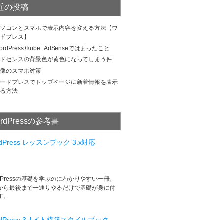
近の投稿
ソコンとスマホで表示内容を変える方法【ワ
ドプレス】
ordPress+kube+AdSenseではまったこと
ドセンスの背景色が黄色になってしまう件
像のスマホ対策
ードプレスでトップページに新着情報を表示
る方法
rdPressの参考書
rdPress レッスンブック 3.x対応
rdPressの基礎を学ぶのにわかりやすい一冊。
から最後まで一通りやるだけで基礎が身に付
す。
rdPress 3サイト構築スタイルブック