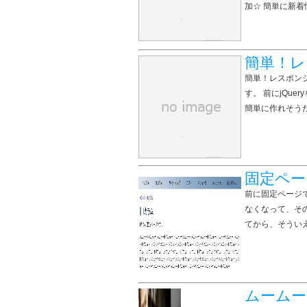
加☆ 簡単に新着
簡単！レ
簡単！レスポン
す。 前にjQue
簡単に作れそうだ
固定ペ
前に固定ページ
なくなって、そ
てから、そうい
ムームー