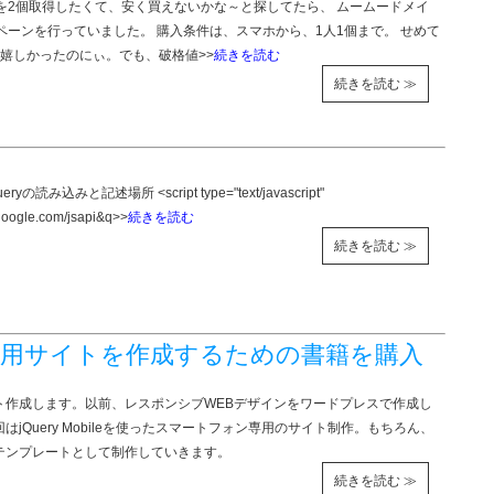
ンを2個取得したくて、安く買えないかな～と探してたら、 ムームードメイ
ペーンを行っていました。 購入条件は、スマホから、1人1個まで。 せめて
と嬉しかったのにぃ。でも、破格値>>
続きを読む
続きを読む ≫
eryの読み込みと記述場所 <script type="text/javascript"
.google.com/jsapi&q>>
続きを読む
続きを読む ≫
用サイトを作成するための書籍を購入
た
ト作成します。以前、レスポンシブWEBデザインをワードプレスで作成し
はjQuery Mobileを使ったスマートフォン専用のサイト制作。もちろん、
テンプレートとして制作していきます。
続きを読む ≫