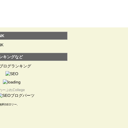
NK
NK
ンキングなど
わーぷれCollege