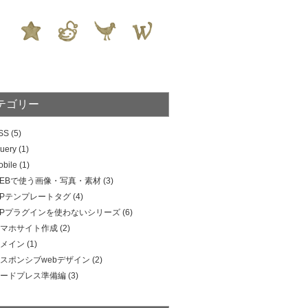
テゴリー
SS
(5)
uery
(1)
obile
(1)
EBで使う画像・写真・素材
(3)
Pテンプレートタグ
(4)
Pプラグインを使わないシリーズ
(6)
マホサイト作成
(2)
メイン
(1)
スポンシブwebデザイン
(2)
ードプレス準備編
(3)