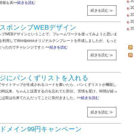
2
情報を表>>
続きを読む
2
続きを読む ≫
2
2
スポンシブWEBデザイン
2
シブWEBデザインということで、フレームワークを使ってみようと思いま
ryを利用してWordpressオリジナルテンプレートを作成しましたが、もっと
ったのでチャレンジです☆ >>
続きを読む
続きを読む ≫
ージにパンくずリストを入れる
でサイトマップが生成されるコードを書いたら、パンくずリストが機能し
の時以来、ちゃんと設置するのを忘れてた部分。 苦情を受け、時間が経っ
えば前は出来てたんだってことに気付きました。>>
続きを読む
続きを読む ≫
ドメイン99円キャンペーン