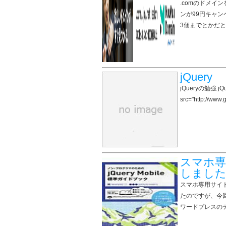
.comのドメイ
ンが99円キャン
3個までとかだ
jQuery
jQueryの勉強 jQu
src="http://www
スマホ専
しまし
スマホ専用サイ
たのですが、今回
ワードプレスの