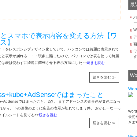
最
パ
ー
W
とスマホで表示内容を変える方法【ワ
ア
ス】
画
イトをレスポンシブデザイン化していて、パソコンでは綺麗に表示されて
ワ
だと表示が崩れる・・・現象に陥ったので、パソコンでは表を使って綺麗
す
では表は使わずに綺麗に羅列させる表示方法にした>>
続きを読む
Wo
続きを読む ≫
Wo
ess+kube+AdSenseではまったこと
+kube+AdSenseではまったこと、2点。 まずアドセンスの背景色が黄色になっ
それから、下の画像のように広告の表示が切れてしまう件。 おかしーなーっ
Wo
タイルシートを見てる>>
続きを読む
最初
きま
続きを読む ≫
Wo