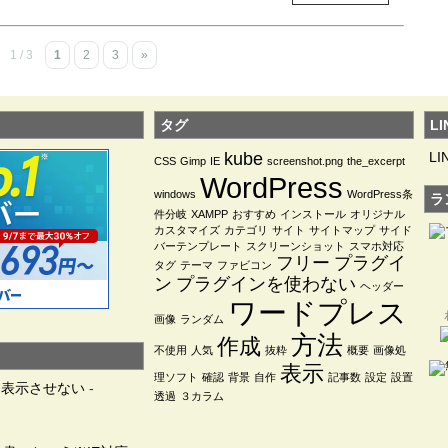
1 / 3
1
2
3
»
タグ
LI
kube
LI
CSS
Gimp
IE
screenshot.png
the_excerpt
WordPress
windows
WordPress条
ラ
件分岐
XAMPP
おすすめ
インストール
オリジナル
カスタマイズ
カテゴリ
サイト
サイトマップ
サイド
バーテンプレート
スクリーンショット
スマホ対応
フリー
プラグイ
タグ
テーマ
ファビコン
ン
プラグインを使わない
ヘッダー
ワードプレス
画像
ランダム
方法
作成
不使用
人気
抜粋
概要
画像処
表示
理ソフト
確認
背景
自作
記事数
設定
設置
を表示させない
-
透過
３カラム