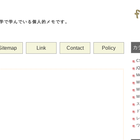
を独学で学んでいる個人的メモです。
カ
Sitemap
Link
Contact
Policy
C
jQ
M
W
W
W
ス
ド
レ
ワ